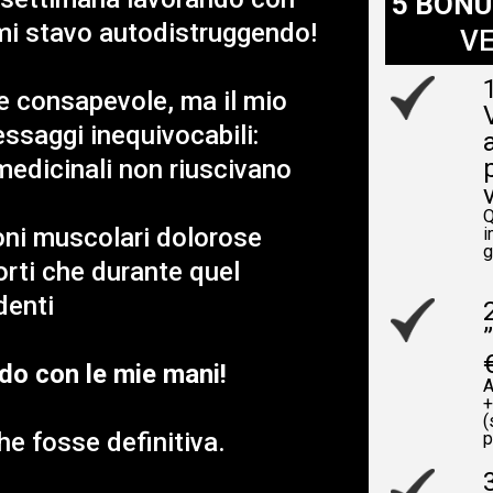
5 BON
e mi stavo autodistruggendo!
V
 consapevole, ma il mio
essaggi inequivocabili:
 medicinali non riuscivano
Q
oni muscolari dolorose
i
g
orti che durante quel
denti
o con le mie mani!
A
+
(
e fosse definitiva.
p