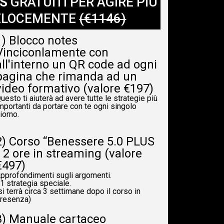
US
GRATUITI PER AGIRE PIÙ
ELOCEMENTE
(€1146)
1) Blocco notes
Vinciconlamente con
all'interno un QR code ad ogni
pagina che rimanda ad un
video formativo (valore €197)
uesto ti aiuterà ad avere tutte le strategie più
mportanti da portare con te ogni singolo
iorno.
2) Corso “Benessere 5.0 PLUS
” 2 ore in streaming (valore
€497)
pprofondimenti sugli argomenti.
1 strategia speciale.
si terrà circa 3 settimane dopo il corso in
resenza)
3) Manuale cartaceo