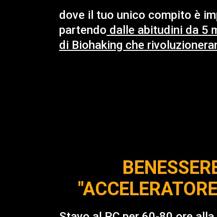
dove il tuo unico compito è im
partendo
dalle abitudini da 5 m
di Biohaking che rivoluzioneran
BENESSERE
"ACCELERATORE 
Stavo al PC per 60-80 ore all