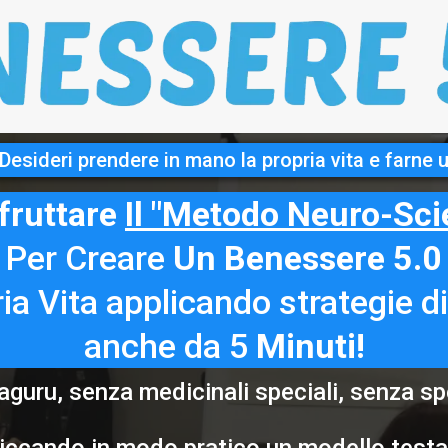
Desideri prendere in mano la propria vita e farne 
fruttare
Il "Metodo Neuro-Scie
Per Creare
Un Benessere 5.0
ria Vita applicando strategie d
anche da 5
Minuti!
aguru, senza medicinali speciali, senza spe