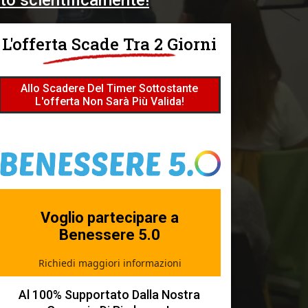
to scientificamente!
L'offerta Scade Tra 2 Giorni
Allo Scadere Del Timer Sottostante
L'offerta Non Sarà Più Valida!
Voglio partecipare a
Benessere 5.0
Richiedi maggiori informazioni
Al 100% Supportato Dalla Nostra