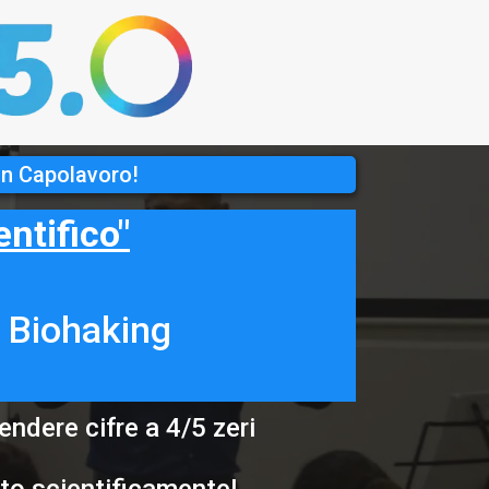
un Capolavoro!
ntifico"
i Biohaking
ndere cifre a 4/5 zeri