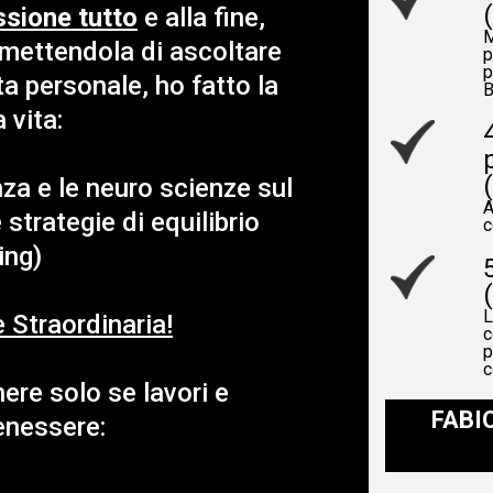
ssione tutto
e alla fine
,
M
smettendola di ascoltare
p
p
ta personale, ho fatto la
B
 vita:
za e le neuro scienze sul
A
trategie di equilibrio
c
ing)
L
 Straordinaria!
c
p
c
ere solo se lavori e
FABI
Benessere: